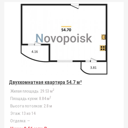
Двухкомнатная квартира 54.7 м²
2
Жилая площадь:
29.53 м
2
Площадь кухни:
8.84 м
Высота потолков:
2.8 м
Этаж:
13 из 14
Отделка:
—