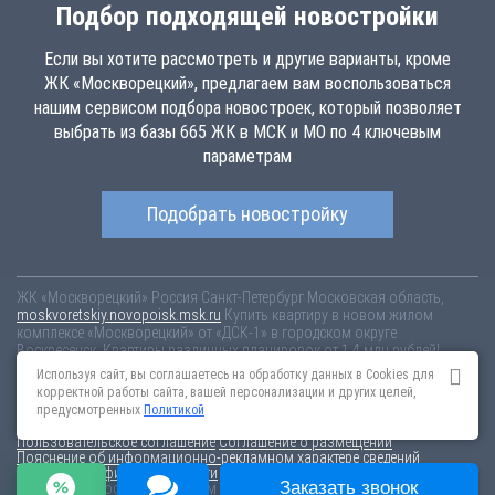
Подбор подходящей новостройки
Если вы хотите рассмотреть и другие варианты, кроме
ЖК «Москворецкий», предлагаем вам воспользоваться
нашим сервисом подбора новостроек, который позволяет
выбрать из базы 665 ЖК в МСК и МО по 4 ключевым
параметрам
Подобрать новостройку
ЖК «Москворецкий»
Россия
Санкт-Петербург
Московская область,
moskvoretskiy.novopoisk.msk.ru
Купить квартиру в новом жилом
комплексе «Москворецкий» от «ДСК-1» в городском округе
Воскресенск. Квартиры различных планировок от 1.4 млн рублей!
Используя сайт, вы соглашаетесь на обработку данных в Cookies для
Новостройки Санкт-Петербурга
Новостройки Москвы
корректной работы сайта, вашей персонализации и других целей,
Информация на сайте взята из открытых источников, не является
предусмотренных
Политикой
публичной офертой и распространяется для ознакомления.
Пользовательское соглашение
Соглашение о размещении
Пояснение об информационно-рекламном характере сведений
Политика конфиденциальности
Заказать звонок
По всем вопросам, связанным с актуальностью информации на